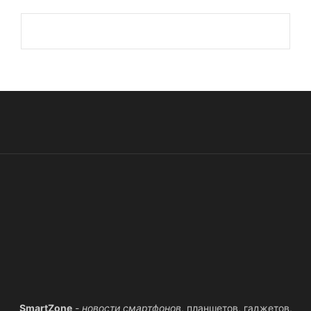
SmartZone
-
новости смартфонов
, планшетов, гаджетов,