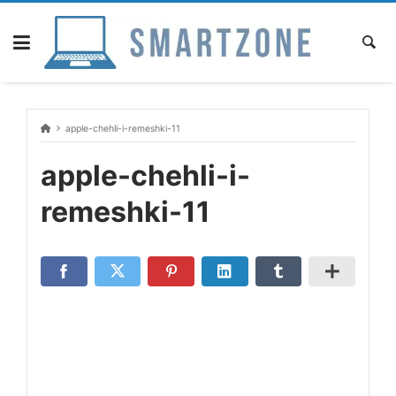
Skip
to
content
apple-chehli-i-remeshki-11
apple-chehli-i-
remeshki-11