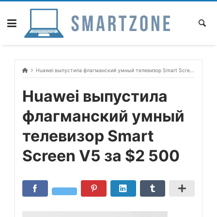
Skip
to
content
Huawei выпустила флагманский умный телевизор Smart Screen V5 за $2 500
Huawei выпустила
флагманский умный
телевизор Smart
Screen V5 за $2 500