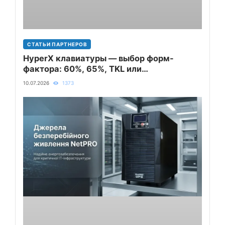
СТАТЬИ ПАРТНЕРОВ
HyperX клавиатуры — выбор форм-
фактора: 60%, 65%, TKL или
полноразмерная
10.07.2026
1373