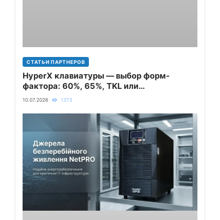
СТАТЬИ ПАРТНЕРОВ
HyperX клавиатуры — выбор форм-
фактора: 60%, 65%, TKL или
полноразмерная
10.07.2026
1373